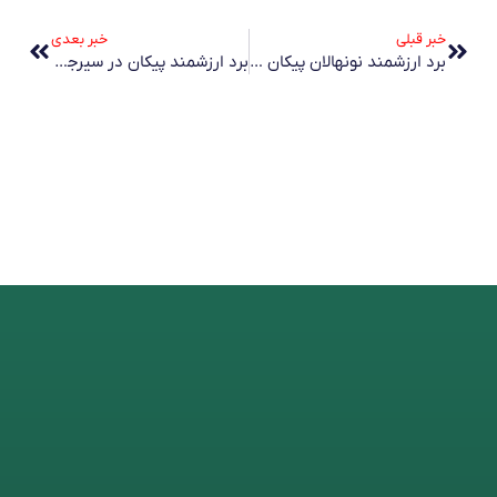
خبر بعدی
برد ارزشمند نونهالان پیکان برابر پارسیان در هفته شانزدهم لیگ برتر تهران
برد ارزشمند پیکان در سیرجان/ما ادامه داریم