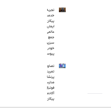
تجربه در
خدمت
پیکان؛
ایمان
عالمی به
جمع
سبزپوشان
خودروساز
پیوست
تصاویر
تمرینات
پرنشاط
مدارس
فوتبال
آکادمی
پیکان