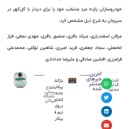
 یازده مرد منتخب خود را برای دیدار با گل‌گهر در
ه شرح ذیل مشخص کرد:
دیاری، میلاد باقری، منصور باقری، مهدی نجفی، فراز
سجاد جعفری، فرید امیری، شاهین توکلی، محمدعلی
فشین صادقی و علیرضا خدادادی.
آخرین
خبرهای
بازگشت یک
منتشر
پیکانی به
اطلاع
شده
رسانی
خانه؛ علی
باشگاه
کشاورز مربی
پیکان
دروازه‌بان‌های
تیم فوتبال
پیکان شد