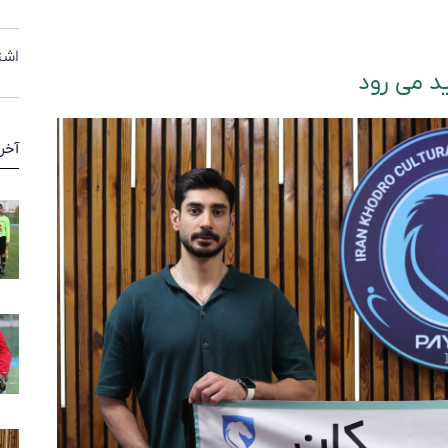
اشت
د می رود
آخر