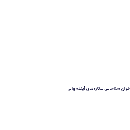
آغاز ثبت‌نام مدارس پسران والیبال آکادمی باشگاه پیکان؛ فراخوان شناسایی ستاره‌های آینده والیبال